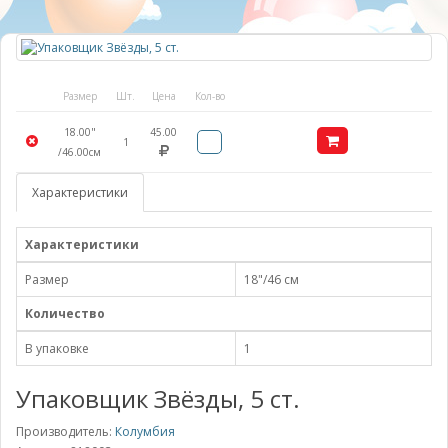
Размер
Шт.
Цена
Кол-во
18.00"
45.00
1
/46.00см
Характеристики
Характеристики
Размер
18"/46 см
Количество
В упаковке
1
Упаковщик Звёзды, 5 ст.
Производитель:
Колумбия