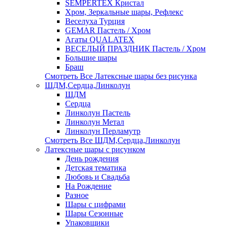
SEMPERTEX Кристал
Хром, Зеркальные шары, Рефлекс
Веселуха Турция
GEMAR Пастель / Хром
Агаты QUALATEX
ВЕСЕЛЫЙ ПРАЗДНИК Пастель / Хром
Большие шары
Браш
Смотреть Все Латексные шары без рисунка
ШДМ,Сердца,Линколун
ШДМ
Сердца
Линколун Пастель
Линколун Метал
Линколун Перламутр
Смотреть Все ШДМ,Сердца,Линколун
Латексные шары с рисунком
День рождения
Детская тематика
Любовь и Свадьба
На Рождение
Разное
Шары с цифрами
Шары Сезонные
Упаковщики