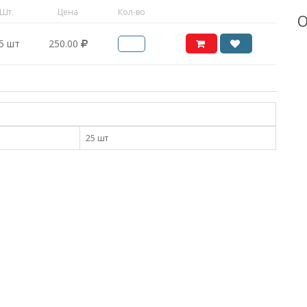
Шт.
Цена
Кол-во
О
5 шт
250.00
25 шт