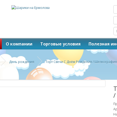
О компании
Торговые условия
Полезная и
День рождения
Торт Свечи С Днём Рождения / Шелкография 
Т
/
Пр
Ар
На