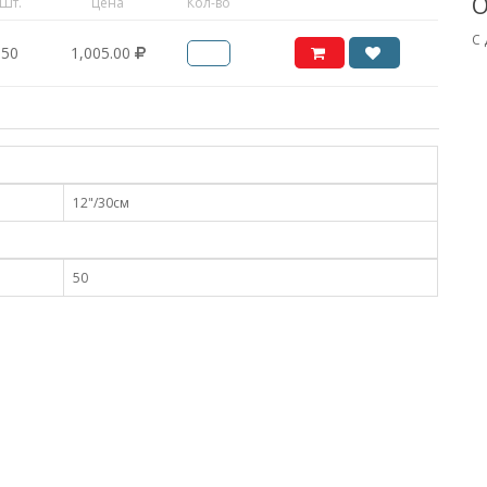
О
Шт.
Цена
Кол-во
С
50
1,005.00
12"/30см
50