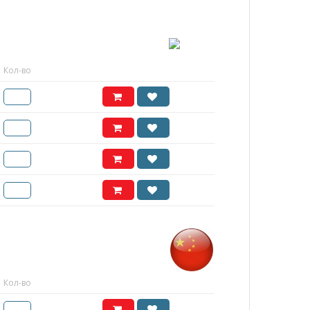
Кол-во
Кол-во