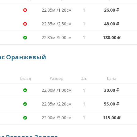
22.85м /1.20см
1
26.00
22.85м /2.50см
1
48.00
22.85м /5.00см
1
180.00
ас Оранжевый
Склад
Размер
Шт.
Цена
22.00м /1.00см
1
30.00
22.85м /2.20см
1
55.00
22.00м /5.00см
1
115.00