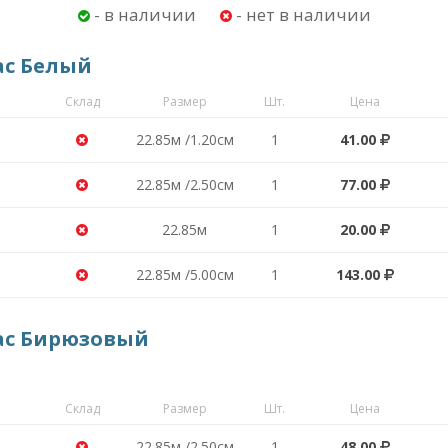
- в наличии
- нет в наличии
ас Белый
Склад
Размер
Шт.
Цена
22.85м /1.20см
1
41.00
22.85м /2.50см
1
77.00
22.85м
1
20.00
22.85м /5.00см
1
143.00
ас Бирюзовый
Склад
Размер
Шт.
Цена
22.85м /2.50см
1
48.00